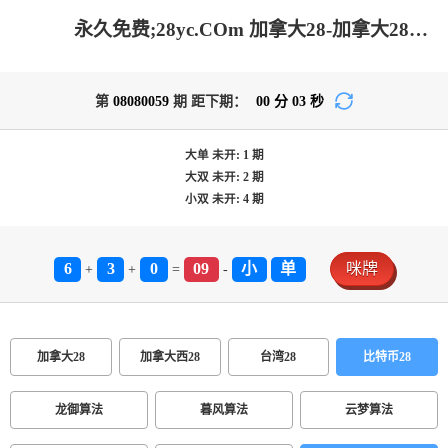
永久免费;28yc.COm 加拿大28-加拿大28预测大神预测苹果版 |飞飞28加拿大在线预测|加拿大pc28开奖官网查询|加拿大28开奖结果预测官网在线
第
08080059
期 距下期：
00
分
03
秒
大单
未开:
1
期
大双
未开:
2
期
小双
未开:
4
期
6
3
0
09
小
单
咪牌
+
+
=
-
加拿大28
加拿大西28
台湾28
比特币28
龙御算法
暮风算法
云梦算法