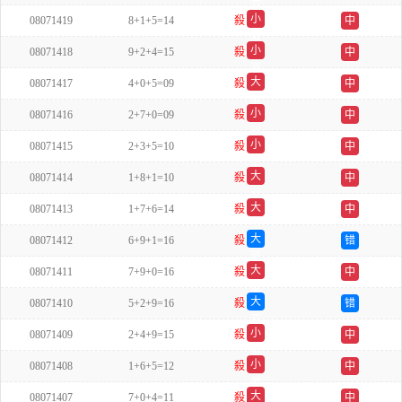
双
小
08071419
8+1+5=14
殺
中
双
小
08071418
9+2+4=15
殺
中
双
大
08071417
4+0+5=09
殺
中
单
小
08071416
2+7+0=09
殺
中
双
小
08071415
2+3+5=10
殺
中
单
大
08071414
1+8+1=10
殺
中
双
大
08071413
1+7+6=14
殺
中
单
大
08071412
6+9+1=16
殺
错
双
大
08071411
7+9+0=16
殺
中
单
大
08071410
5+2+9=16
殺
错
双
小
08071409
2+4+9=15
殺
中
单
小
08071408
1+6+5=12
殺
中
单
大
08071407
7+0+4=11
殺
中