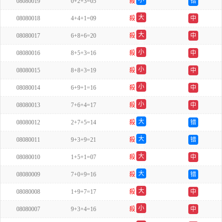
小
08080019
0+2+3=05
殺
错
单
大
08080018
4+4+1=09
殺
中
单
大
08080017
6+8+6=20
殺
中
单
小
08080016
8+5+3=16
殺
中
双
小
08080015
8+8+3=19
殺
中
双
小
08080014
6+9+1=16
殺
中
单
小
08080013
7+6+4=17
殺
中
双
大
08080012
2+7+5=14
殺
错
双
大
08080011
9+3+9=21
殺
错
单
大
08080010
1+5+1=07
殺
中
双
大
08080009
7+0+9=16
殺
错
双
大
08080008
1+9+7=17
殺
中
双
小
08080007
9+3+4=16
殺
中
单