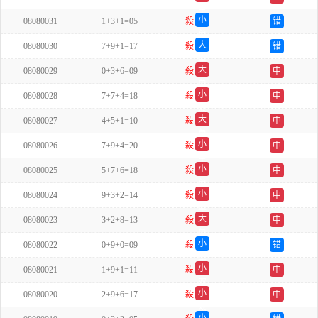
单
小
08080031
1+3+1=05
殺
错
单
大
08080030
7+9+1=17
殺
错
单
大
08080029
0+3+6=09
殺
中
单
小
08080028
7+7+4=18
殺
中
双
大
08080027
4+5+1=10
殺
中
单
小
08080026
7+9+4=20
殺
中
单
小
08080025
5+7+6=18
殺
中
单
小
08080024
9+3+2=14
殺
中
单
大
08080023
3+2+8=13
殺
中
单
小
08080022
0+9+0=09
殺
错
单
小
08080021
1+9+1=11
殺
中
双
小
08080020
2+9+6=17
殺
中
双