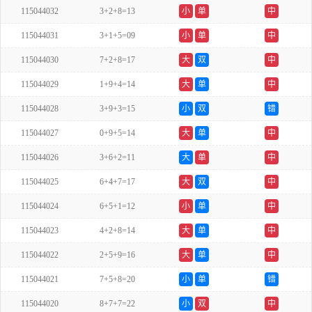
115044032
3+2+8=13
小
单
中
115044031
3+1+5=09
小
单
中
115044030
7+2+8=17
大
双
中
115044029
1+9+4=14
大
单
中
115044028
3+9+3=15
小
双
错
115044027
0+9+5=14
大
单
中
115044026
3+6+2=11
大
单
中
115044025
6+4+7=17
大
双
中
115044024
6+5+1=12
小
单
中
115044023
4+2+8=14
大
单
中
115044022
2+5+9=16
大
单
中
115044021
7+5+8=20
小
单
错
115044020
8+7+7=22
小
双
中