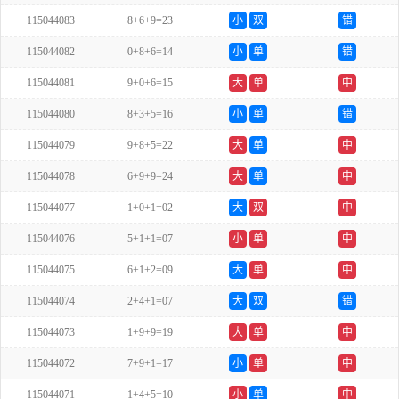
115044083
8+6+9=23
小
双
错
115044082
0+8+6=14
小
单
错
115044081
9+0+6=15
大
单
中
115044080
8+3+5=16
小
单
错
115044079
9+8+5=22
大
单
中
115044078
6+9+9=24
大
单
中
115044077
1+0+1=02
大
双
中
115044076
5+1+1=07
小
单
中
115044075
6+1+2=09
大
单
中
115044074
2+4+1=07
大
双
错
115044073
1+9+9=19
大
单
中
115044072
7+9+1=17
小
单
中
115044071
1+4+5=10
小
单
中