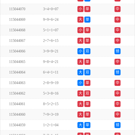
115044070
3+4+0=07
小
单
中
115044069
9+9+6=24
大
单
中
115044068
5+1+1=07
小
单
中
115044067
2+7+6=15
大
单
中
115044066
3+9+9=21
小
双
错
115044065
9+8+4=21
大
单
中
115044064
6+4+1=11
大
双
错
115044063
2+8+9=19
小
单
中
115044062
5+3+8=16
大
双
中
115044061
8+5+2=15
大
单
中
115044060
7+9+3=19
大
单
中
115044059
1+2+1=04
大
单
错