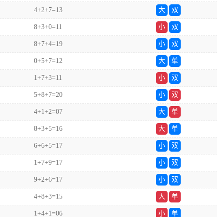
4+2+7=13
大
双
8+3+0=11
小
双
8+7+4=19
小
双
0+5+7=12
大
单
1+7+3=11
小
双
5+8+7=20
小
双
4+1+2=07
大
单
8+3+5=16
大
单
6+6+5=17
小
双
1+7+9=17
小
双
9+2+6=17
小
双
4+8+3=15
大
单
1+4+1=06
小
单