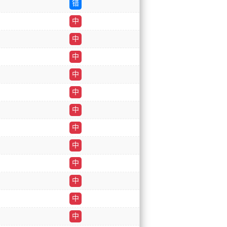
错
中
中
中
中
中
中
中
中
中
中
中
中