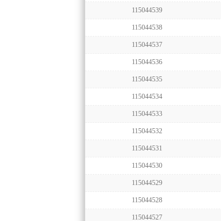
115044539
115044538
115044537
115044536
115044535
115044534
115044533
115044532
115044531
115044530
115044529
115044528
115044527