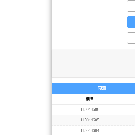
预测
期号
115044606
115044605
115044604