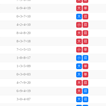
6+9+4=19
大
单
0+3+7=10
大
双
4+2+4=10
小
双
8+4+8=20
大
双
8+3+7=18
大
双
7+1+5=13
小
单
1+8+8=17
小
双
1+3+5=09
大
单
0+3+0=03
大
单
4+7+9=20
大
双
6+9+4=19
大
双
3+0+4=07
大
双