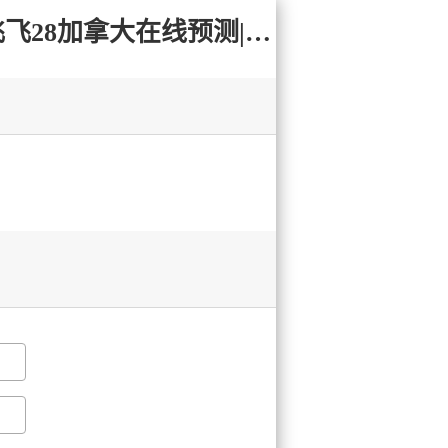
永久免费;28yc.COm 加拿大28-加拿大28预测大神预测苹果版 |飞飞28加拿大在线预测|加拿大pc28开奖官网查询|加拿大28开奖结果预测官网在线