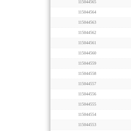
115044565
115044564
115044563
115044562
115044561
115044560
115044559
115044558
115044557
115044556
115044555
115044554
115044553