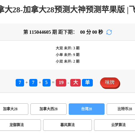
第
115044605
期 距下期：
00
分
00
秒
大双
未开:
3
期
小单
未开:
9
期
小双
未开:
2
期
7
+
7
+
5
=
19
-
大
单
咪牌
加拿大28
加拿大西28
台湾28
比特币28
龙御算法
暮风算法
云梦算法