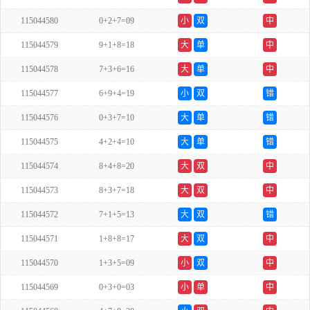
115044580
0+2+7=09
小
双
中
115044579
9+1+8=18
大
单
中
115044578
7+3+6=16
大
单
中
115044577
6+9+4=19
小
双
错
115044576
0+3+7=10
大
单
错
115044575
4+2+4=10
大
单
错
115044574
8+4+8=20
大
双
中
115044573
8+3+7=18
大
双
中
115044572
7+1+5=13
大
双
错
115044571
1+8+8=17
大
双
中
115044570
1+3+5=09
小
双
中
115044569
0+3+0=03
小
单
中