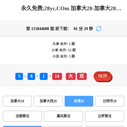
永久免费;28yc.COm 加拿大28-加拿大28预测大神预测苹果版 |飞飞28加拿大在线预测|加拿大pc28开奖官网查询|加拿大28开奖结果预测官网在线
第
115044608
期 距下期：
01
分
29
秒
大单
未开:
1
期
小单
未开:
12
期
小双
未开:
5
期
5
8
1
14
大
双
咪牌
+
+
=
-
加拿大28
加拿大西28
台湾28
比特币28
龙御算法
暮风算法
云梦算法