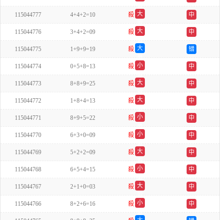
双
大
115044777
4+4+2=10
殺
中
双
大
115044776
3+4+2=09
殺
中
双
大
115044775
1+9+9=19
殺
错
单
小
115044774
0+5+8=13
殺
中
双
大
115044773
8+8+9=25
殺
中
双
大
115044772
1+8+4=13
殺
中
单
小
115044771
8+9+5=22
殺
中
单
小
115044770
6+3+0=09
殺
中
双
大
115044769
5+2+2=09
殺
中
双
小
115044768
6+5+4=15
殺
中
单
大
115044767
2+1+0=03
殺
中
双
小
115044766
8+2+6=16
殺
中
双