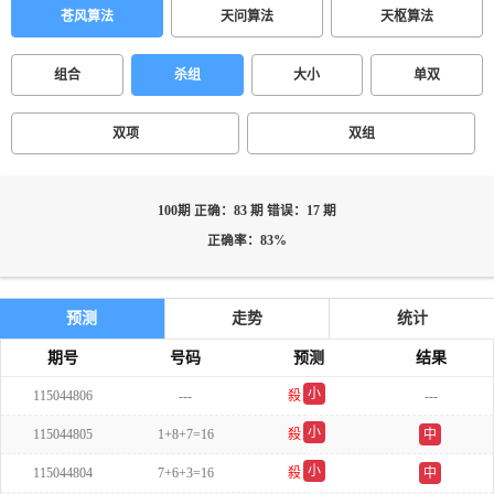
苍风算法
天问算法
天枢算法
组合
杀组
大小
单双
双项
双组
100期 正确：83 期 错误：17 期
正确率：83%
预测
走势
统计
期号
号码
预测
结果
小
115044806
---
殺
---
单
小
115044805
1+8+7=16
殺
中
双
小
115044804
7+6+3=16
殺
中
双