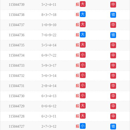
大
115044739
5+2+4=11
殺
中
单
大
115044738
8+3+7=18
殺
错
双
大
115044737
1+0+9=10
殺
中
双
大
115044736
7+6+9=22
殺
错
双
大
115044735
5+5+4=14
殺
中
单
小
115044734
6+9+7=22
殺
中
双
小
115044733
5+9+3=17
殺
中
双
小
115044732
5+6+3=14
殺
中
单
小
115044731
2+8+4=14
殺
中
双
小
115044730
6+3+4=13
殺
中
双
大
115044729
0+6+6=12
殺
中
单
大
115044728
6+2+3=11
殺
中
单
小
115044727
2+7+3=12
殺
错