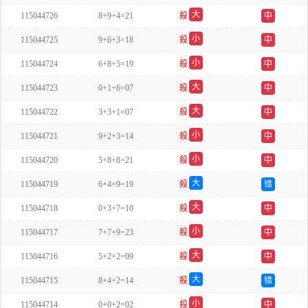
双
大
115044726
8+9+4=21
殺
中
双
小
115044725
9+6+3=18
殺
中
单
小
115044724
6+8+5=19
殺
中
单
大
115044723
0+1+6=07
殺
中
双
大
115044722
3+3+1=07
殺
中
双
小
115044721
9+2+3=14
殺
中
双
小
115044720
5+8+8=21
殺
中
双
大
115044719
6+4+9=19
殺
错
单
大
115044718
0+3+7=10
殺
中
单
小
115044717
7+7+9=23
殺
中
单
大
115044716
5+2+2=09
殺
中
单
大
115044715
8+4+2=14
殺
错
双
小
115044714
0+0+2=02
殺
中