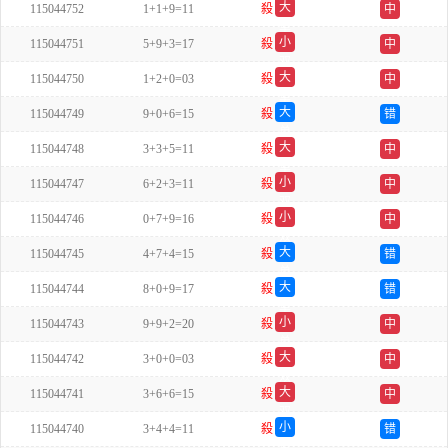
大
115044752
1+1+9=11
殺
中
单
小
115044751
5+9+3=17
殺
中
双
大
115044750
1+2+0=03
殺
中
单
大
115044749
9+0+6=15
殺
错
单
大
115044748
3+3+5=11
殺
中
单
小
115044747
6+2+3=11
殺
中
双
小
115044746
0+7+9=16
殺
中
双
大
115044745
4+7+4=15
殺
错
单
大
115044744
8+0+9=17
殺
错
单
小
115044743
9+9+2=20
殺
中
单
大
115044742
3+0+0=03
殺
中
双
大
115044741
3+6+6=15
殺
中
双
小
115044740
3+4+4=11
殺
错
单