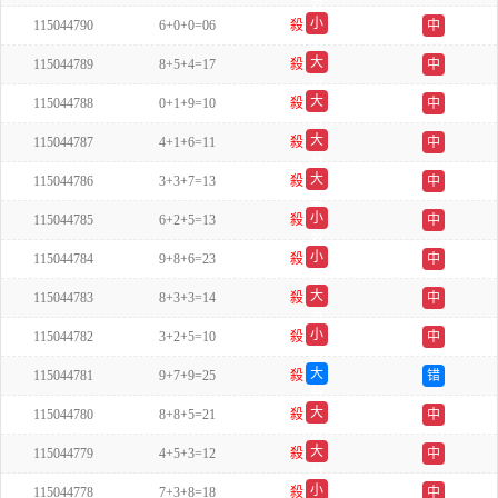
双
小
115044790
6+0+0=06
殺
中
单
大
115044789
8+5+4=17
殺
中
双
大
115044788
0+1+9=10
殺
中
单
大
115044787
4+1+6=11
殺
中
单
大
115044786
3+3+7=13
殺
中
单
小
115044785
6+2+5=13
殺
中
双
小
115044784
9+8+6=23
殺
中
单
大
115044783
8+3+3=14
殺
中
单
小
115044782
3+2+5=10
殺
中
单
大
115044781
9+7+9=25
殺
错
单
大
115044780
8+8+5=21
殺
中
双
大
115044779
4+5+3=12
殺
中
单
小
115044778
7+3+8=18
殺
中