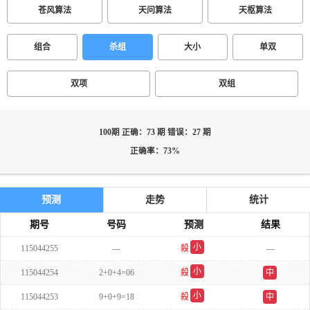
苍风算法
天问算法
天枢算法
组合
杀组
大小
单双
双项
双组
100期 正确：73 期 错误：27 期
正确率：73%
预测
走势
统计
期号
号码
预测
结果
小
115044255
---
殺
---
单
小
115044254
2+0+4=06
殺
中
单
小
115044253
9+0+9=18
殺
中
单