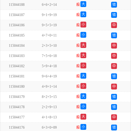
大
115044188
6+6+2=14
殺
错
双
大
115044187
9+1+9=19
殺
错
单
小
115044186
9+5+5=19
殺
中
双
小
115044185
4+7+0=11
殺
错
单
大
115044184
2+3+5=10
殺
中
单
大
115044183
7+5+6=18
殺
中
单
小
115044182
5+9+4=18
殺
中
双
大
115044181
9+6+4=19
殺
错
单
小
115044180
4+9+1=14
殺
中
双
大
115044179
8+2+5=15
殺
错
单
小
115044178
2+2+9=13
殺
错
单
大
115044177
4+1+8=13
殺
中
双
小
115044176
6+3+0=09
殺
错