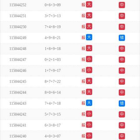
大
115044252
0+6+3=09
殺
中
双
大
115044251
3+7+3=13
殺
中
双
大
115044250
7+4+8=19
殺
中
双
大
115044249
4+9+8=21
殺
错
单
大
115044248
1+8+9=18
殺
中
单
小
115044247
0+2+1=03
殺
中
双
小
115044246
1+7+9=17
殺
中
双
大
115044245
8+7+7=22
殺
中
单
大
115044244
8+0+6=14
殺
中
单
大
115044243
7+4+7=18
殺
错
双
小
115044242
5+7+3=15
殺
中
单
小
115044241
6+3+8=17
殺
中
单
小
115044240
4+0+3=07
殺
中