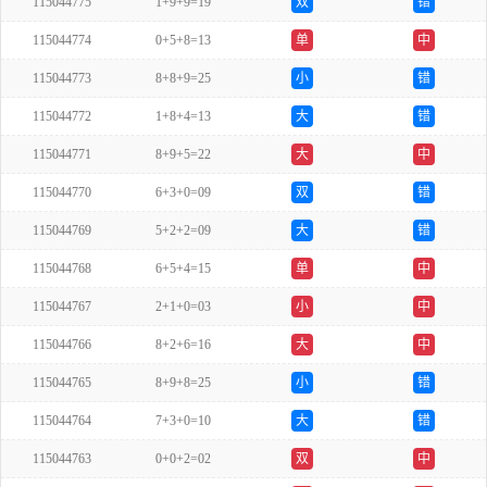
115044775
1+9+9=19
双
错
115044774
0+5+8=13
单
中
115044773
8+8+9=25
小
错
115044772
1+8+4=13
大
错
115044771
8+9+5=22
大
中
115044770
6+3+0=09
双
错
115044769
5+2+2=09
大
错
115044768
6+5+4=15
单
中
115044767
2+1+0=03
小
中
115044766
8+2+6=16
大
中
115044765
8+9+8=25
小
错
115044764
7+3+0=10
大
错
115044763
0+0+2=02
双
中