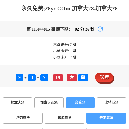
永久免费;28yc.COm 加拿大28-加拿大28预测大神预测苹果版 |飞飞28加拿大在线预测|加拿大pc28开奖官网查询|加拿大28开奖结果预测官网在线
第
115044815
期 距下期：
02
分
26
秒
大双
未开:
7
期
小单
未开:
1
期
小双
未开:
2
期
9
3
7
19
大
单
咪牌
+
+
=
-
加拿大28
加拿大西28
台湾28
比特币28
龙御算法
暮风算法
云梦算法