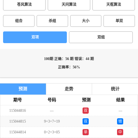
苍风算法
天问算法
天枢算法
组合
杀组
大小
单双
双项
双组
100期 正确：56 期 错误：44 期
正确率：56%
预测
走势
统计
期号
号码
预测
结果
115044816
---
双
---
115044815
9+3+7=19
双
错
115044814
0+2+3=05
单
中