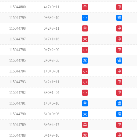
115044800
4+7+0=11
单
中
115044799
9+8+2=19
小
错
115044798
6+2+3=11
单
中
115044797
8+7+1=16
大
中
115044796
0+7+2=09
小
中
115044795
2+0+3=05
双
错
115044794
1+0+0=01
小
中
115044793
8+2+1=11
小
中
115044792
3+0+1=04
小
中
115044791
1+3+6=10
单
错
115044790
6+0+0=06
大
错
115044789
8+5+4=17
单
中
115044788
0+1+9=10
双
中