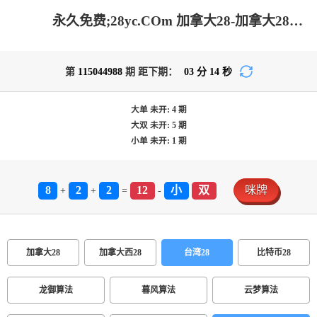
永久免费;28yc.COm 加拿大28-加拿大28预测大神预测苹果版 |飞飞28加拿大在线预测|加拿大pc28开奖官网查询|加拿大28开奖结果预测官网在线
第
115044988
期 距下期：
03
分
14
秒
大单
未开:
4
期
大双
未开:
5
期
小单
未开:
1
期
8
2
2
12
小
双
咪牌
+
+
=
-
加拿大28
加拿大西28
台湾28
比特币28
龙御算法
暮风算法
云梦算法