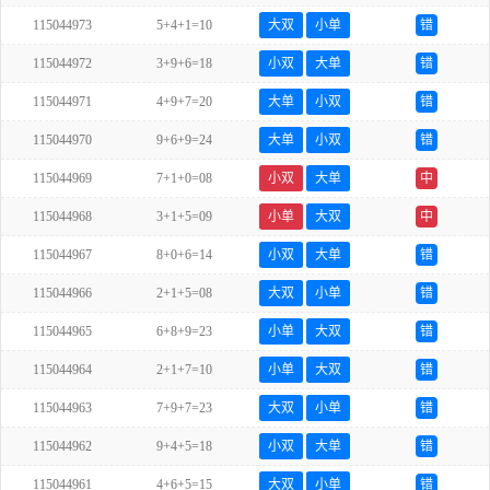
115044973
5+4+1=10
大双
小单
错
115044972
3+9+6=18
小双
大单
错
115044971
4+9+7=20
大单
小双
错
115044970
9+6+9=24
大单
小双
错
115044969
7+1+0=08
小双
大单
中
115044968
3+1+5=09
小单
大双
中
115044967
8+0+6=14
小双
大单
错
115044966
2+1+5=08
大双
小单
错
115044965
6+8+9=23
小单
大双
错
115044964
2+1+7=10
小单
大双
错
115044963
7+9+7=23
大双
小单
错
115044962
9+4+5=18
小双
大单
错
115044961
4+6+5=15
大双
小单
错