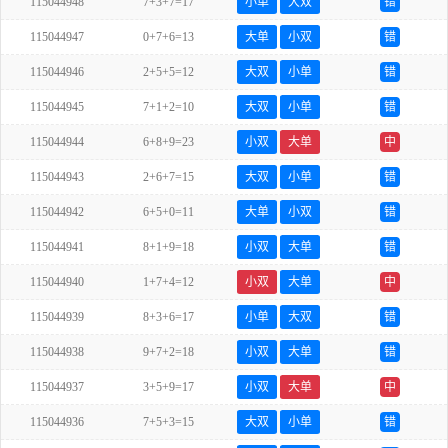
115044948
7+3+7=17
小单
大双
错
115044947
0+7+6=13
大单
小双
错
115044946
2+5+5=12
大双
小单
错
115044945
7+1+2=10
大双
小单
错
115044944
6+8+9=23
小双
大单
中
115044943
2+6+7=15
大双
小单
错
115044942
6+5+0=11
大单
小双
错
115044941
8+1+9=18
小双
大单
错
115044940
1+7+4=12
小双
大单
中
115044939
8+3+6=17
小单
大双
错
115044938
9+7+2=18
小双
大单
错
115044937
3+5+9=17
小双
大单
中
115044936
7+5+3=15
大双
小单
错