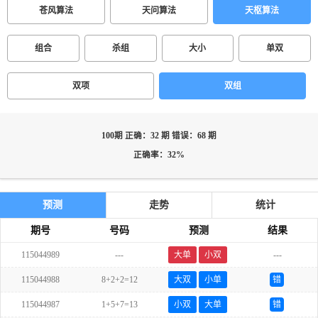
苍风算法
天问算法
天枢算法
组合
杀组
大小
单双
双项
双组
100期 正确：32 期 错误：68 期
正确率：32%
预测
走势
统计
期号
号码
预测
结果
115044989
---
大单
小双
---
115044988
8+2+2=12
大双
小单
错
115044987
1+5+7=13
小双
大单
错