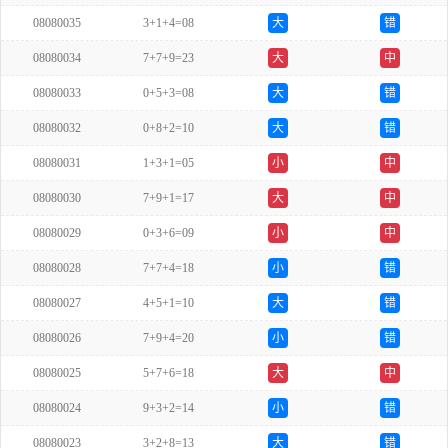
08080035
3+1+4=08
大
错
08080034
7+7+9=23
大
中
08080033
0+5+3=08
大
错
08080032
0+8+2=10
大
错
08080031
1+3+1=05
小
中
08080030
7+9+1=17
大
中
08080029
0+3+6=09
小
中
08080028
7+7+4=18
小
错
08080027
4+5+1=10
大
错
08080026
7+9+4=20
小
错
08080025
5+7+6=18
大
中
08080024
9+3+2=14
小
错
08080023
3+2+8=13
大
错