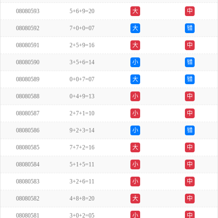
08080593
5+6+9=20
大
中
08080592
7+0+0=07
大
错
08080591
2+5+9=16
大
中
08080590
3+5+6=14
小
错
08080589
0+0+7=07
大
错
08080588
0+4+9=13
小
中
08080587
2+7+1=10
小
中
08080586
9+2+3=14
小
错
08080585
7+7+2=16
大
中
08080584
5+1+5=11
小
中
08080583
3+2+6=11
小
中
08080582
4+8+8=20
大
中
08080581
3+0+2=05
小
中