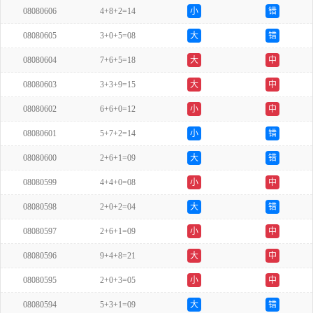
08080606
4+8+2=14
小
错
08080605
3+0+5=08
大
错
08080604
7+6+5=18
大
中
08080603
3+3+9=15
大
中
08080602
6+6+0=12
小
中
08080601
5+7+2=14
小
错
08080600
2+6+1=09
大
错
08080599
4+4+0=08
小
中
08080598
2+0+2=04
大
错
08080597
2+6+1=09
小
中
08080596
9+4+8=21
大
中
08080595
2+0+3=05
小
中
08080594
5+3+1=09
大
错