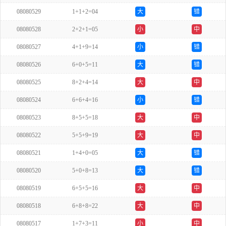
08080529
1+1+2=04
大
错
08080528
2+2+1=05
小
中
08080527
4+1+9=14
小
错
08080526
6+0+5=11
大
错
08080525
8+2+4=14
大
中
08080524
6+6+4=16
小
错
08080523
8+5+5=18
大
中
08080522
5+5+9=19
大
中
08080521
1+4+0=05
大
错
08080520
5+0+8=13
大
错
08080519
6+5+5=16
大
中
08080518
6+8+8=22
大
中
08080517
1+7+3=11
小
中