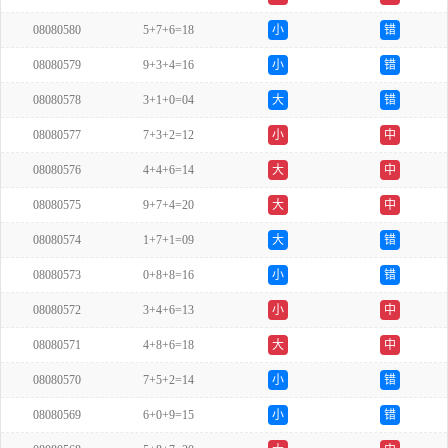
08080580
5+7+6=18
小
错
08080579
9+3+4=16
小
错
08080578
3+1+0=04
大
错
08080577
7+3+2=12
小
中
08080576
4+4+6=14
大
中
08080575
9+7+4=20
大
中
08080574
1+7+1=09
大
错
08080573
0+8+8=16
小
错
08080572
3+4+6=13
小
中
08080571
4+8+6=18
大
中
08080570
7+5+2=14
小
错
08080569
6+0+9=15
小
错