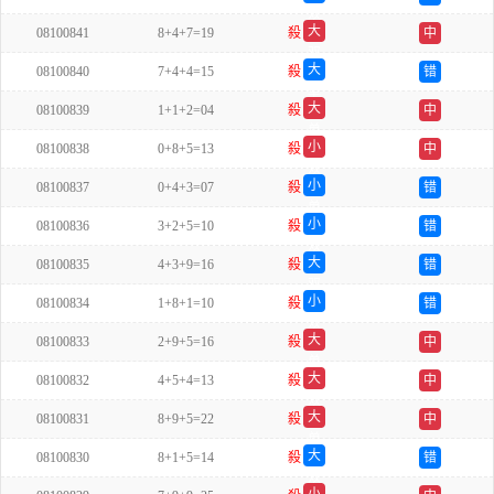
双
大
08100841
8+4+7=19
殺
中
双
大
08100840
7+4+4=15
殺
错
单
大
08100839
1+1+2=04
殺
中
单
小
08100838
0+8+5=13
殺
中
双
小
08100837
0+4+3=07
殺
错
单
小
08100836
3+2+5=10
殺
错
双
大
08100835
4+3+9=16
殺
错
双
小
08100834
1+8+1=10
殺
错
双
大
08100833
2+9+5=16
殺
中
单
大
08100832
4+5+4=13
殺
中
双
大
08100831
8+9+5=22
殺
中
单
大
08100830
8+1+5=14
殺
错
双