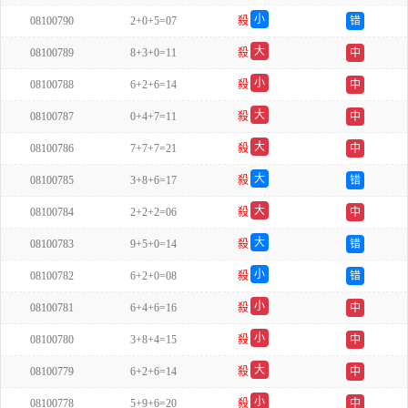
单
小
08100790
2+0+5=07
殺
错
单
大
08100789
8+3+0=11
殺
中
单
小
08100788
6+2+6=14
殺
中
单
大
08100787
0+4+7=11
殺
中
双
大
08100786
7+7+7=21
殺
中
双
大
08100785
3+8+6=17
殺
错
单
大
08100784
2+2+2=06
殺
中
单
大
08100783
9+5+0=14
殺
错
双
小
08100782
6+2+0=08
殺
错
双
小
08100781
6+4+6=16
殺
中
单
小
08100780
3+8+4=15
殺
中
单
大
08100779
6+2+6=14
殺
中
单
小
08100778
5+9+6=20
殺
中