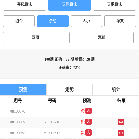
苍风算法
天问算法
天枢算法
组合
杀组
大小
单双
双项
双组
100期 正确：72 期 错误：28 期
正确率：72%
预测
走势
统计
期号
号码
预测
结果
大
08100870
---
殺
---
单
大
08100869
2+5+3=10
殺
中
单
大
08100868
6+5+2=13
殺
中
双