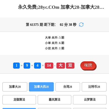
永久免费;28yc.COm 加拿大28-加拿大28预测大神预测苹果版 |飞飞28加拿大在线预测|加拿大pc28开奖官网查询|加拿大28开奖结果预测官网在线
第
61375
期 距下期：
02
分
38
秒
大单
未开:
5
期
小单
未开:
6
期
小双
未开:
1
期
1
9
4
14
大
双
咪牌
+
+
=
-
加拿大28
加拿大西28
台湾28
比特币28
龙御算法
暮风算法
云梦算法