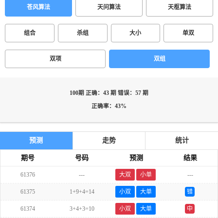
苍风算法
天问算法
天枢算法
组合
杀组
大小
单双
双项
双组
100期 正确：43 期 错误：57 期
正确率：43%
预测
走势
统计
期号
号码
预测
结果
61376
---
大双
小单
---
61375
1+9+4=14
小双
大单
错
61374
3+4+3=10
小双
大单
中