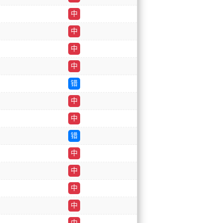
中
中
中
中
错
中
中
错
中
中
中
中
中