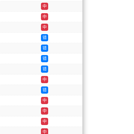
中
中
中
错
错
错
错
中
错
中
中
中
中