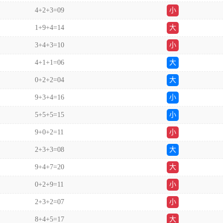
4+2+3=09
小
1+9+4=14
大
3+4+3=10
小
4+1+1=06
大
0+2+2=04
大
9+3+4=16
小
5+5+5=15
小
9+0+2=11
小
2+3+3=08
大
9+4+7=20
大
0+2+9=11
小
2+3+2=07
小
8+4+5=17
大