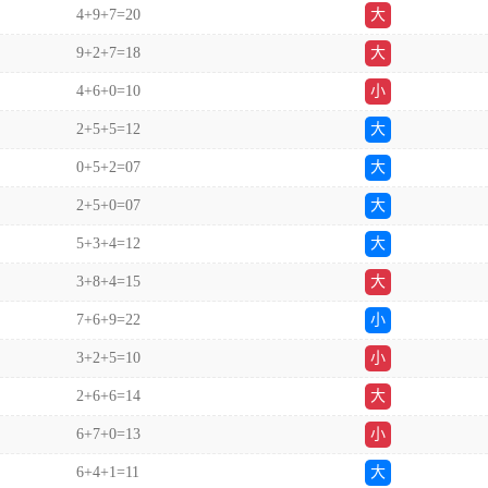
4+9+7=20
大
9+2+7=18
大
4+6+0=10
小
2+5+5=12
大
0+5+2=07
大
2+5+0=07
大
5+3+4=12
大
3+8+4=15
大
7+6+9=22
小
3+2+5=10
小
2+6+6=14
大
6+7+0=13
小
6+4+1=11
大