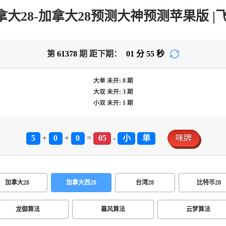
第
61378
期 距下期：
01
分
55
秒
大单
未开:
8
期
大双
未开:
3
期
小双
未开:
1
期
5
+
0
+
0
=
05
-
小
单
咪牌
加拿大28
加拿大西28
台湾28
比特币28
龙御算法
暮风算法
云梦算法