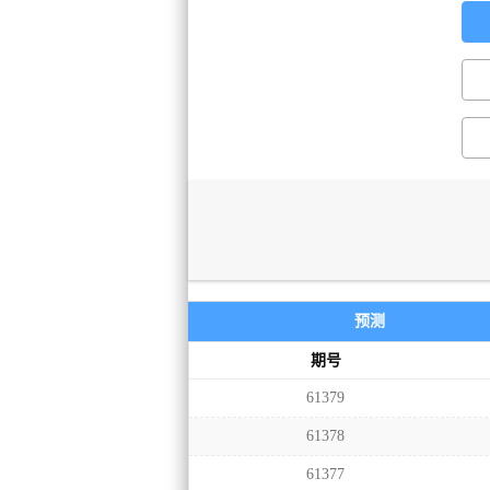
预测
期号
61379
61378
61377