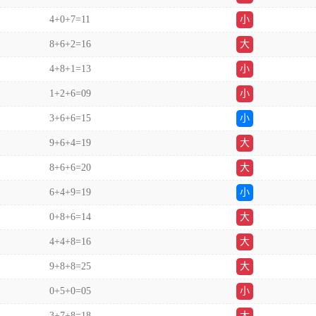
4+0+7=11
小
8+6+2=16
大
4+8+1=13
小
1+2+6=09
小
3+6+6=15
小
9+6+4=19
大
8+6+6=20
大
6+4+9=19
小
0+8+6=14
大
4+4+8=16
大
9+8+8=25
大
0+5+0=05
小
3+7+8=18
大