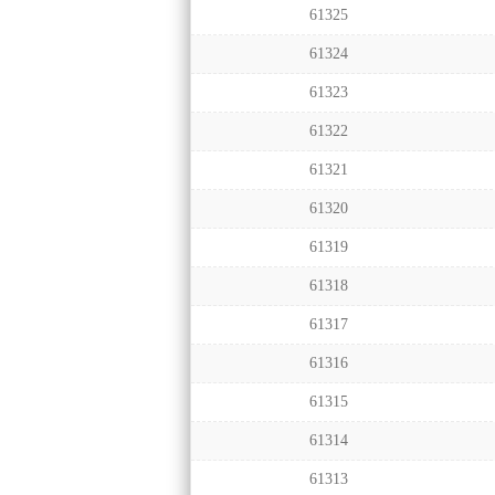
61325
61324
61323
61322
61321
61320
61319
61318
61317
61316
61315
61314
61313