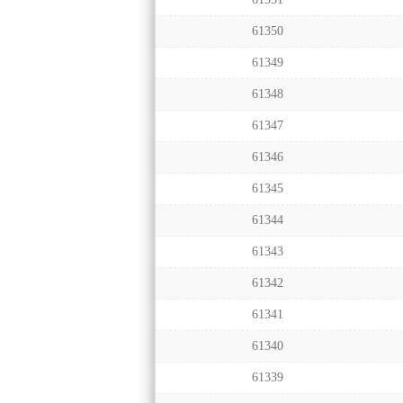
61350
61349
61348
61347
61346
61345
61344
61343
61342
61341
61340
61339