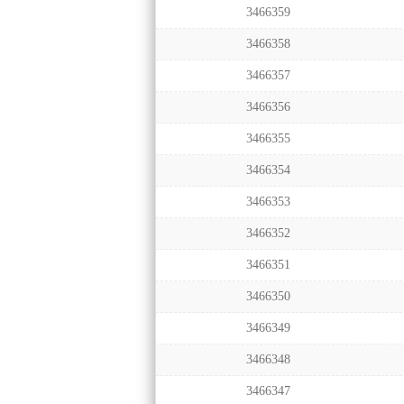
3466359
3466358
3466357
3466356
3466355
3466354
3466353
3466352
3466351
3466350
3466349
3466348
3466347