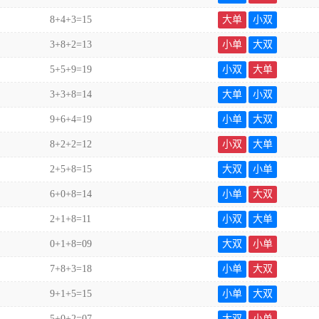
8+4+3=15
大单
小双
3+8+2=13
小单
大双
5+5+9=19
小双
大单
3+3+8=14
大单
小双
9+6+4=19
小单
大双
8+2+2=12
小双
大单
2+5+8=15
大双
小单
6+0+8=14
小单
大双
2+1+8=11
小双
大单
0+1+8=09
大双
小单
7+8+3=18
小单
大双
9+1+5=15
小单
大双
5+0+2=07
大双
小单