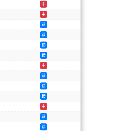
中
中
错
错
错
错
中
错
错
错
中
错
错