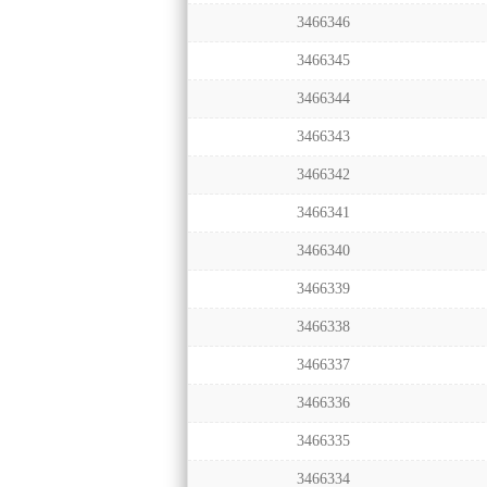
3466346
3466345
3466344
3466343
3466342
3466341
3466340
3466339
3466338
3466337
3466336
3466335
3466334