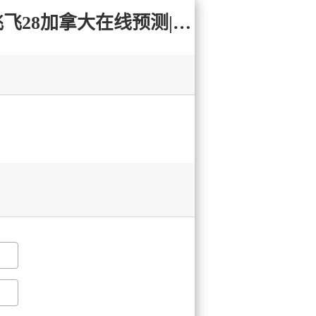
永久免费;28yc.COm 加拿大28-加拿大28预测大神预测苹果版 |飞飞28加拿大在线预测|加拿大pc28开奖官网查询|加拿大28开奖结果预测官网在线