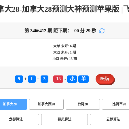
第
3466412
期 距下期：
00
分
29
秒
大单
未开:
6
期
大双
未开:
1
期
小双
未开:
13
期
9
+
1
+
3
=
13
-
小
单
咪牌
加拿大28
加拿大西28
台湾28
比特币28
龙御算法
暮风算法
云梦算法