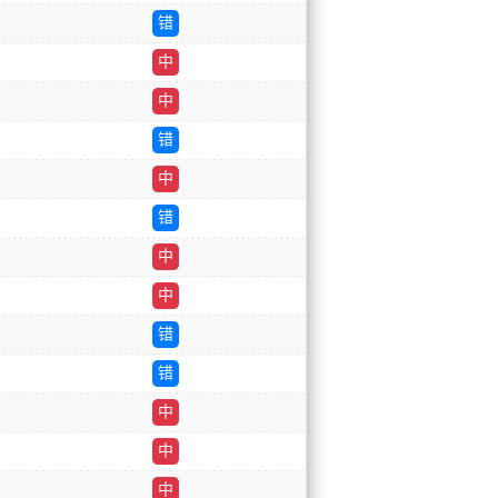
错
中
中
错
中
错
中
中
错
错
中
中
中