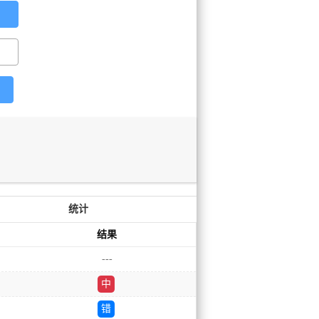
统计
结果
---
中
错