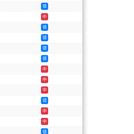
错
中
错
错
错
错
中
中
中
错
中
中
错