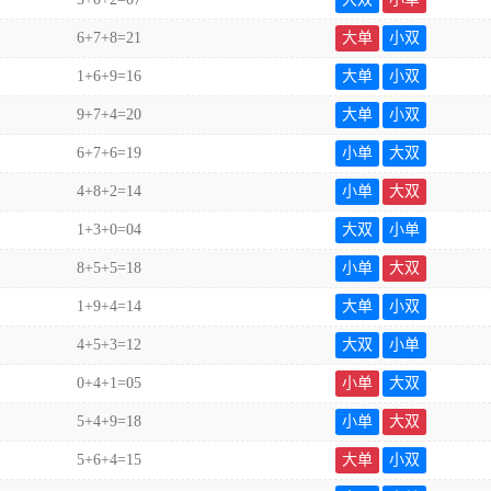
6+7+8=21
大单
小双
1+6+9=16
大单
小双
9+7+4=20
大单
小双
6+7+6=19
小单
大双
4+8+2=14
小单
大双
1+3+0=04
大双
小单
8+5+5=18
小单
大双
1+9+4=14
大单
小双
4+5+3=12
大双
小单
0+4+1=05
小单
大双
5+4+9=18
小单
大双
5+6+4=15
大单
小双