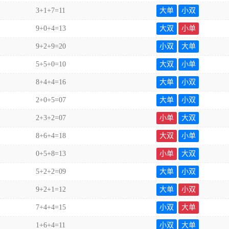
3+1+7=11
大单
小双
9+0+4=13
大双
小单
9+2+9=20
小双
大单
5+5+0=10
大双
小单
8+4+4=16
大单
小双
2+0+5=07
大单
小双
2+3+2=07
小单
大双
8+6+4=18
大双
小单
0+5+8=13
小单
大双
5+2+2=09
大单
小双
9+2+1=12
大单
小双
7+4+4=15
小双
大单
1+6+4=11
小双
大单