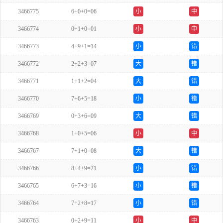
3466775
6+0+0=06
小
中
3466774
0+1+0=01
小
中
3466773
4+9+1=14
小
错
3466772
2+2+3=07
大
错
3466771
1+1+2=04
大
错
3466770
7+6+5=18
小
错
3466769
0+3+6=09
大
错
3466768
1+0+5=06
小
中
3466767
7+1+0=08
大
错
3466766
8+4+9=21
小
错
3466765
6+7+3=16
小
错
3466764
7+2+8=17
小
错
3466763
0+2+9=11
小
中