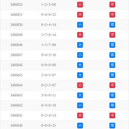
3466852
1+2+5=08
小
中
3466851
9+4+9=22
大
中
3466850
8+2+4=14
小
错
3466849
1+7+6=14
大
中
3466848
1+1+7=09
大
错
3466847
9+4+3=16
小
错
3466846
0+9+0=09
大
错
3466845
2+0+5=07
大
错
3466844
0+2+5=07
小
中
3466843
3+8+0=11
大
错
3466842
8+4+6=18
小
错
3466841
8+2+4=14
大
中
3466840
9+8+8=25
小
错