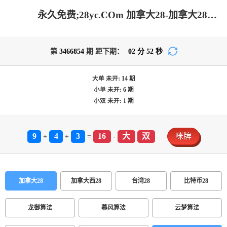
永久免费;28yc.COm 加拿大28-加拿大28预测大神预测苹果版 |飞飞28加拿大在线预测|加拿大pc28开奖官网查询|加拿大28开奖结果预测官网在线
第
3466854
期 距下期：
02
分
52
秒
大单
未开:
14
期
小单
未开:
6
期
小双
未开:
1
期
9
4
3
16
大
双
咪牌
+
+
=
-
加拿大28
加拿大西28
台湾28
比特币28
龙御算法
暮风算法
云梦算法