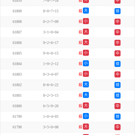
大
61810
7+4+7=18
殺
中
单
大
61809
8+0+7=15
殺
错
单
小
61808
0+2+7=09
殺
中
双
大
61807
3+1+0=04
殺
中
双
大
61806
9+2+6=17
殺
中
双
小
61805
9+6+0=15
殺
中
单
小
61804
1+9+2=12
殺
错
双
小
61803
0+3+4=07
殺
中
双
大
61802
8+8+6=22
殺
错
双
大
61801
8+2+5=15
殺
错
单
大
61800
6+5+9=20
殺
中
单
小
61799
1+0+4=05
殺
错
单
大
61798
3+5+0=08
殺
中
双