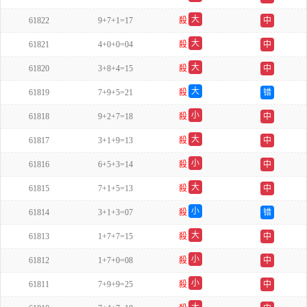
单
大
61822
9+7+1=17
殺
中
双
大
61821
4+0+0=04
殺
中
单
大
61820
3+8+4=15
殺
中
双
大
61819
7+9+5=21
殺
错
单
小
61818
9+2+7=18
殺
中
单
大
61817
3+1+9=13
殺
中
双
小
61816
6+5+3=14
殺
中
单
大
61815
7+1+5=13
殺
中
双
小
61814
3+1+3=07
殺
错
单
大
61813
1+7+7=15
殺
中
双
小
61812
1+7+0=08
殺
中
单
小
61811
7+9+9=25
殺
中
单