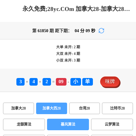
永久免费;28yc.COm 加拿大28-加拿大28预测大神预测苹果版 |飞飞28加拿大在线预测|加拿大pc28开奖官网查询|加拿大28开奖结果预测官网在线
第
61850
期 距下期：
04
分
09
秒
大单
未开:
2
期
大双
未开:
4
期
小双
未开:
3
期
3
4
2
09
小
单
咪牌
+
+
=
-
加拿大28
加拿大西28
台湾28
比特币28
龙御算法
暮风算法
云梦算法