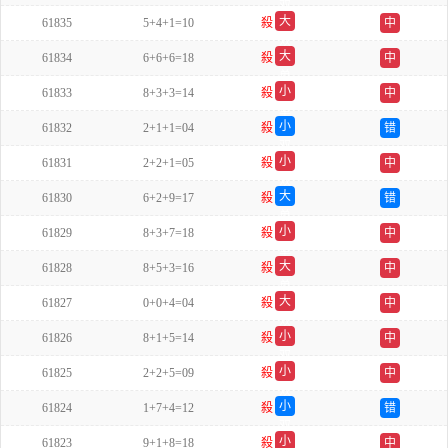
双
大
61835
5+4+1=10
殺
中
双
大
61834
6+6+6=18
殺
中
单
小
61833
8+3+3=14
殺
中
单
小
61832
2+1+1=04
殺
错
双
小
61831
2+2+1=05
殺
中
双
大
61830
6+2+9=17
殺
错
单
小
61829
8+3+7=18
殺
中
单
大
61828
8+5+3=16
殺
中
单
大
61827
0+0+4=04
殺
中
双
小
61826
8+1+5=14
殺
中
双
小
61825
2+2+5=09
殺
中
双
小
61824
1+7+4=12
殺
错
双
小
61823
9+1+8=18
殺
中