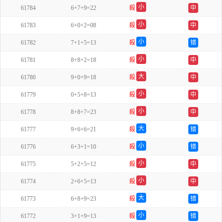
小
61784
6+7+9=22
殺
中
单
小
61783
6+0+2=08
殺
中
单
小
61782
7+1+5=13
殺
错
单
小
61781
8+8+2=18
殺
中
单
大
61780
9+0+9=18
殺
中
单
小
61779
0+5+8=13
殺
中
双
小
61778
8+8+7=23
殺
中
单
大
61777
9+6+6=21
殺
错
单
小
61776
6+3+1=10
殺
错
双
小
61775
5+2+5=12
殺
中
单
小
61774
2+6+5=13
殺
中
双
大
61773
6+8+9=23
殺
错
单
小
61772
3+1+9=13
殺
错