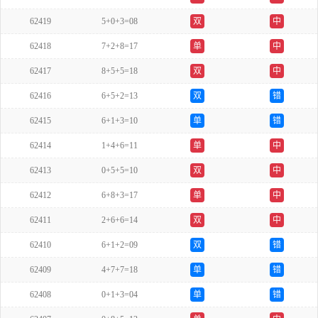
62419
5+0+3=08
双
中
62418
7+2+8=17
单
中
62417
8+5+5=18
双
中
62416
6+5+2=13
双
错
62415
6+1+3=10
单
错
62414
1+4+6=11
单
中
62413
0+5+5=10
双
中
62412
6+8+3=17
单
中
62411
2+6+6=14
双
中
62410
6+1+2=09
双
错
62409
4+7+7=18
单
错
62408
0+1+3=04
单
错