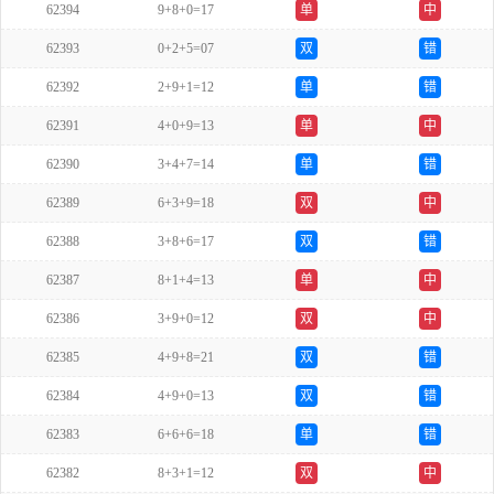
62394
9+8+0=17
单
中
62393
0+2+5=07
双
错
62392
2+9+1=12
单
错
62391
4+0+9=13
单
中
62390
3+4+7=14
单
错
62389
6+3+9=18
双
中
62388
3+8+6=17
双
错
62387
8+1+4=13
单
中
62386
3+9+0=12
双
中
62385
4+9+8=21
双
错
62384
4+9+0=13
双
错
62383
6+6+6=18
单
错
62382
8+3+1=12
双
中