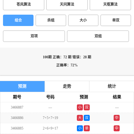
苍风算法
天问算法
天枢算法
组合
杀组
大小
单双
双项
双组
100期 正确：72 期 错误：28 期
正确率：72%
预测
走势
统计
期号
号码
预测
结果
3466887
---
小
双
---
3466886
7+5+7=19
大
双
中
3466885
2+6+9=17
小
单
中