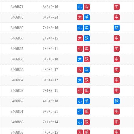
3466871
6+8+2=16
小
双
中
3466870
8+9+7=24
大
单
中
3466869
7+1+8=16
小
单
错
3466868
2+9+4=15
大
双
中
3466867
1+4+6=11
小
单
中
3466866
3+7+0=10
大
双
中
3466865
4+9+4=17
大
双
中
3466864
3+5+4=12
大
双
中
3466863
7+1+3=11
小
单
中
3466862
4+8+6=18
小
单
错
3466861
9+7+5=21
小
单
中
3466860
7+1+6=14
小
双
中
3466859
4+6+5=15
大
单
中