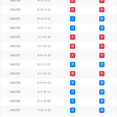
3466399
4+5+3=12
双
中
3466398
9+8+5=22
双
中
3466397
8+4+3=15
小
错
3466396
3+8+2=13
双
错
3466395
5+5+9=19
大
中
3466394
3+3+8=14
双
中
3466393
9+6+4=19
大
中
3466392
8+2+2=12
单
错
3466391
2+5+8=15
单
中
3466390
6+0+8=14
单
错
3466389
2+1+8=11
双
错
3466388
0+1+8=09
双
错
3466387
7+8+3=18
单
错