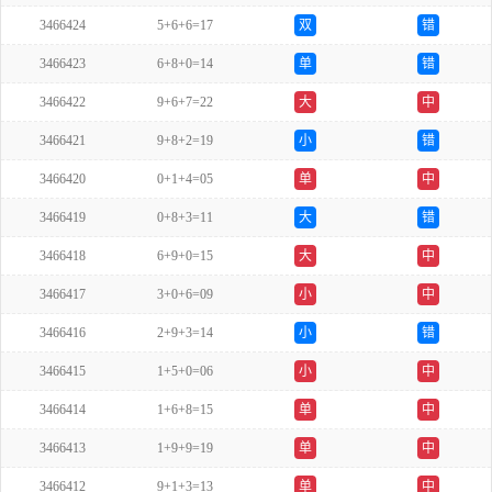
3466424
5+6+6=17
双
错
3466423
6+8+0=14
单
错
3466422
9+6+7=22
大
中
3466421
9+8+2=19
小
错
3466420
0+1+4=05
单
中
3466419
0+8+3=11
大
错
3466418
6+9+0=15
大
中
3466417
3+0+6=09
小
中
3466416
2+9+3=14
小
错
3466415
1+5+0=06
小
中
3466414
1+6+8=15
单
中
3466413
1+9+9=19
单
中
3466412
9+1+3=13
单
中