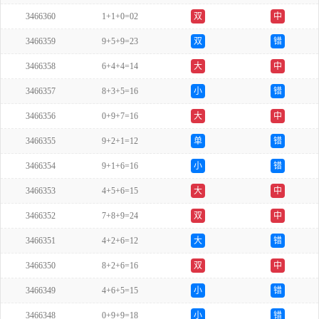
3466360
1+1+0=02
双
中
3466359
9+5+9=23
双
错
3466358
6+4+4=14
大
中
3466357
8+3+5=16
小
错
3466356
0+9+7=16
大
中
3466355
9+2+1=12
单
错
3466354
9+1+6=16
小
错
3466353
4+5+6=15
大
中
3466352
7+8+9=24
双
中
3466351
4+2+6=12
大
错
3466350
8+2+6=16
双
中
3466349
4+6+5=15
小
错
3466348
0+9+9=18
小
错