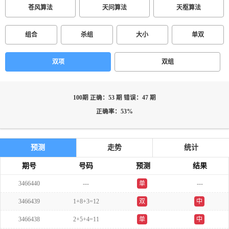
苍风算法
天问算法
天枢算法
组合
杀组
大小
单双
双项
双组
100期 正确：53 期 错误：47 期
正确率：53%
预测
走势
统计
期号
号码
预测
结果
3466440
---
单
---
3466439
1+8+3=12
双
中
3466438
2+5+4=11
单
中