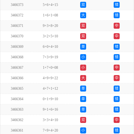
3466373
5+6+4=15
双
错
3466372
1+6+1=08
大
错
3466371
9+3+8=20
双
中
3466370
3+2+5=10
双
中
3466369
6+0+4=10
单
错
3466368
7+3+9=19
小
错
3466367
1+7+0=08
小
中
3466366
4+9+9=22
大
中
3466365
4+7+1=12
单
错
3466364
0+1+9=10
单
错
3466363
9+1+6=16
单
错
3466362
3+3+4=10
双
中
3466361
7+9+4=20
小
错