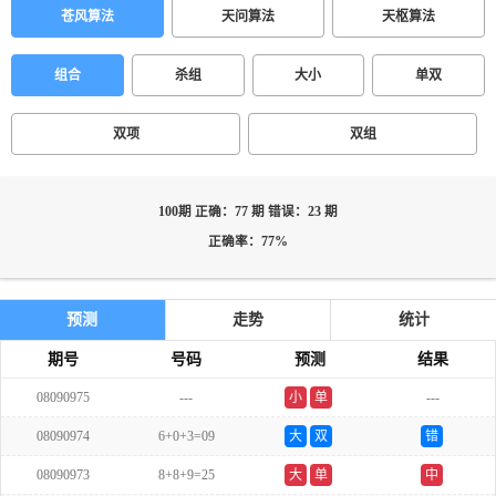
苍风算法
天问算法
天枢算法
组合
杀组
大小
单双
双项
双组
100期 正确：77 期 错误：23 期
正确率：77%
预测
走势
统计
期号
号码
预测
结果
08090975
---
小
单
---
08090974
6+0+3=09
大
双
错
08090973
8+8+9=25
大
单
中