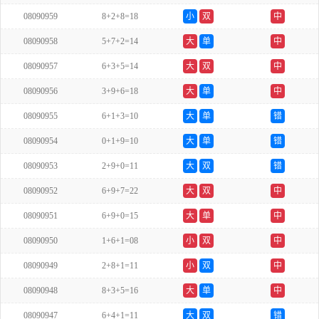
08090959
8+2+8=18
小
双
中
08090958
5+7+2=14
大
单
中
08090957
6+3+5=14
大
双
中
08090956
3+9+6=18
大
单
中
08090955
6+1+3=10
大
单
错
08090954
0+1+9=10
大
单
错
08090953
2+9+0=11
大
双
错
08090952
6+9+7=22
大
双
中
08090951
6+9+0=15
大
单
中
08090950
1+6+1=08
小
双
中
08090949
2+8+1=11
小
双
中
08090948
8+3+5=16
大
单
中
08090947
6+4+1=11
大
双
错