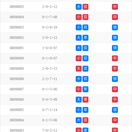
08090895
2+8+2=12
大
双
中
08090894
0+1+7=08
小
双
中
08090893
9+2+8=19
小
双
错
08090892
2+9+1=12
大
单
错
08090891
1+6+0=07
大
双
错
08090890
0+1+6=07
小
双
中
08090889
2+8+5=15
大
双
中
08090888
2+2+7=11
大
双
错
08090887
0+1+5=06
小
单
中
08090886
0+4+5=09
大
单
中
08090885
6+7+1=14
小
单
错
08090884
0+1+5=06
大
双
中
08090883
7+0+5=12
小
单
中